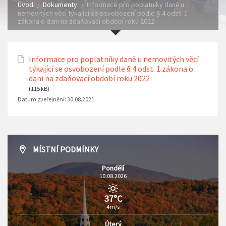
Úvod
Dokumenty
Informace pro poplatníky daně u
nemovitých věcí týkající se osvobození podle § 4 odst. 1
zákona o dani na zdaňovací období roku 2022
Informace pro poplatníky daně u nemovitých věcí
týkající se osvobození podle § 4 odst. 1 zákona o
dani na zdaňovací období roku 2022
(115 kB)
Datum zveřejnění:
30.08.2021
MÍSTNÍ PODMÍNKY
Pondělí
10.08.2026
37°C
4m/s
Úterý