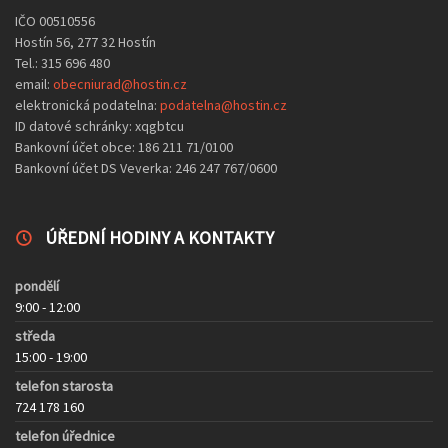
IČO 00510556
Hostín 56, 277 32 Hostín
Tel.: 315 696 480
email:
obecniurad@hostin.cz
elektronická podatelna:
podatelna@hostin.cz
ID datové schránky: xqgbtcu
Bankovní účet obce: 186 211 71/0100
Bankovní účet DS Veverka: 246 247 767/0600
ÚŘEDNÍ HODINY A KONTAKTY
pondělí
9:00 - 12:00
středa
15:00 - 19:00
telefon starosta
724 178 160
telefon úřednice