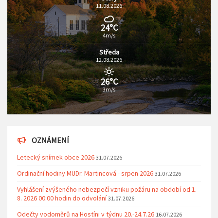
11.08.2026
24°C
4m/s
Středa
12.08.2026
26°C
3m/s
OZNÁMENÍ
Letecký snímek obce 2026
31.07.2026
Ordinační hodiny MUDr. Martincová - srpen 2026
31.07.2026
Vyhlášení zvýšeného nebezpečí vzniku požáru na období od 1.
8. 2026 00:00 hodin do odvolání
31.07.2026
Odečty vodoměrů na Hostíni v týdnu 20.-24.7.26
16.07.2026