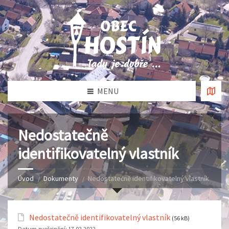
MENU
Nedostatečně
identifikovatelný vlastník
Úvod
Dokumenty
Nedostatečně identifikovatelný vlastník
Nedostatečně identifikovatelný vlastník
(56 kB)
Datum zveřejnění:
17.02.2022