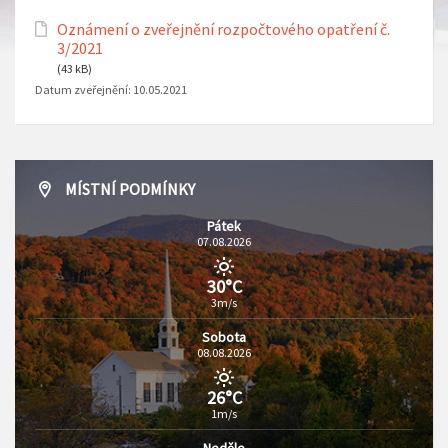
Oznámení o zveřejnění rozpočtového opatření č.
3/2021
(43 kB)
Datum zveřejnění:
10.05.2021
MÍSTNÍ PODMÍNKY
Pátek
07.08.2026
30°C
3m/s
Sobota
08.08.2026
26°C
1m/s
Neděle