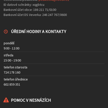
ID datové schránky: xqgbtcu
Bankovní účet obce: 186 211 71/0100
Bankovní účet DS Veverka: 246 247 767/0600
ÚŘEDNÍ HODINY A KONTAKTY
pondělí
9:00 - 12:00
středa
15:00 - 19:00
telefon starosta
724 178 160
telefon úřednice
602 859 351
POMOC V NESNÁZÍCH