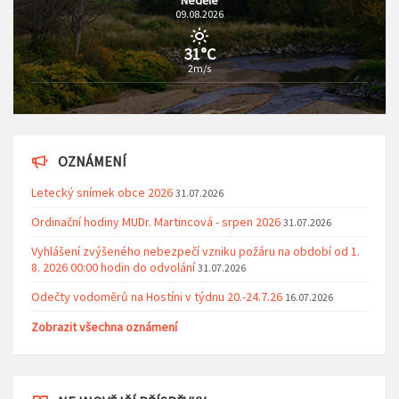
09.08.2026
31°C
2m/s
OZNÁMENÍ
Letecký snímek obce 2026
31.07.2026
Ordinační hodiny MUDr. Martincová - srpen 2026
31.07.2026
Vyhlášení zvýšeného nebezpečí vzniku požáru na období od 1.
8. 2026 00:00 hodin do odvolání
31.07.2026
Odečty vodoměrů na Hostíni v týdnu 20.-24.7.26
16.07.2026
Zobrazit všechna oznámení