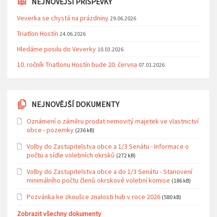
NEJNOVĚJŠÍ PŘÍSPĚVKY
Veverka se chystá na prázdniny
29.06.2026
Triatlon Hostín
24.06.2026
Hledáme posilu do Veverky
10.03.2026
10. ročník Triatlonu Hostín bude 20. června
07.01.2026
NEJNOVĚJŠÍ DOKUMENTY
Oznámení o záměru prodat nemovitý majetek ve vlastnictví
obce - pozemky
(236 kB)
Volby do Zastupitelstva obce a 1/3 Senátu - Informace o
počtu a sídle volebních okrsků
(272 kB)
Volby do Zastupitelstva obce a do 1/3 Senátu - Stanovení
minimálního počtu členů okrskové volební komise
(186 kB)
Pozvánka ke zkoušce znalosti hub v roce 2026
(580 kB)
Zobrazit všechny dokumenty