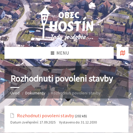
MENU
Rozhodnuti povoleni stavby
Úvod
Dokumenty
Rozhodnuti povoleni stavby
Rozhodnuti povoleni stavby
(202 kB)
Datum zveřejnění:
17.09.2025
Vystaveno do:
31.12.2030