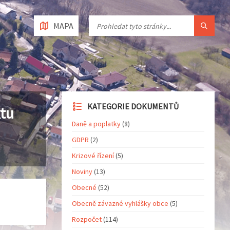
MAPA
KATEGORIE DOKUMENTŮ
tu
Daně a poplatky
(8)
GDPR
(2)
Krizové řízení
(5)
Noviny
(13)
Obecné
(52)
Obecně závazné vyhlášky obce
(5)
Rozpočet
(114)