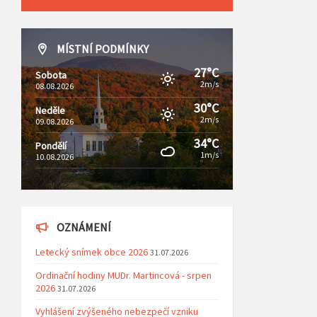
MÍSTNÍ PODMÍNKY
27°C
Sobota
2m/s
08.08.2026
30°C
Neděle
2m/s
09.08.2026
34°C
Pondělí
1m/s
10.08.2026
OZNÁMENÍ
Letecký snímek obce 2026
31.07.2026
Ordinační hodiny MUDr. Martincová - srpen
2026
31.07.2026
Vyhlášení zvýšeného nebezpečí vzniku