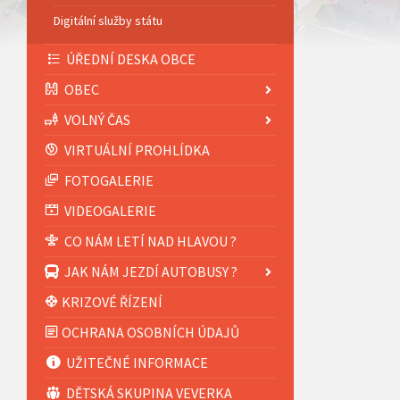
Digitální služby státu
ÚŘEDNÍ DESKA OBCE
OBEC
VOLNÝ ČAS
VIRTUÁLNÍ PROHLÍDKA
FOTOGALERIE
VIDEOGALERIE
CO NÁM LETÍ NAD HLAVOU ?
JAK NÁM JEZDÍ AUTOBUSY ?
KRIZOVÉ ŘÍZENÍ
OCHRANA OSOBNÍCH ÚDAJŮ
UŽITEČNÉ INFORMACE
DĚTSKÁ SKUPINA VEVERKA