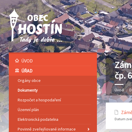
ÚVOD
Zámě
ÚŘAD
čp. 
Orgány obce
Úvod
D
Dokumenty
Rozpočet a hospodaření
Územní plán
Záměr
Elektronická podatelna
Datum zveř
Povinně zveřejňované informace