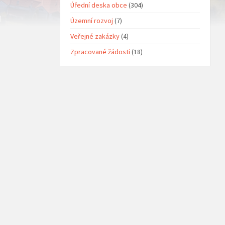
Úřední deska obce
(304)
Územní rozvoj
(7)
Veřejné zakázky
(4)
Zpracované žádosti
(18)