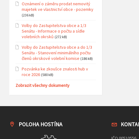
Oznámení o záměru prodat nemovitý
majetek ve vlastnictví obce - pozemky
(236 kB)
Volby do Zastupitelstva obce a 1/3
Senátu - Informace o počtu a sídle
volebních okrsků
(272 kB)
Volby do Zastupitelstva obce a do 1/3
Senátu - Stanovení minimálního počtu
členů okrskové volební komise
(186 kB)
Pozvánka ke zkoušce znalosti hub v
roce 2026
(580 kB)
Zobrazit všechny dokumenty
POLOHA HOSTÍNA
KONTA
IČO 00510556