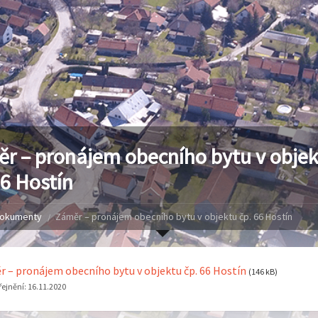
r – pronájem obecního bytu v objek
66 Hostín
okumenty
Záměr – pronájem obecního bytu v objektu čp. 66 Hostín
 – pronájem obecního bytu v objektu čp. 66 Hostín
(146 kB)
ejnění:
16.11.2020