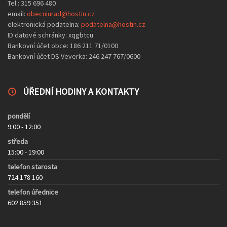
Tel.: 315 696 480
email:
obecniurad@hostin.cz
elektronická podatelna:
podatelna@hostin.cz
ID datové schránky: xqgbtcu
Bankovní účet obce: 186 211 71/0100
Bankovní účet DS Veverka: 246 247 767/0600
ÚŘEDNÍ HODINY A KONTAKTY
pondělí
9:00 - 12:00
středa
15:00 - 19:00
telefon starosta
724 178 160
telefon úřednice
602 859 351