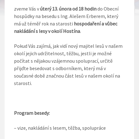
zveme Vás v
úterý 13. února od 18 hodin
do Obecní
hospůdky na besedu s Ing. Alešem Erberem, který
má už téměř rok na starosti
hospodaření a vůbec
nakládání s lesy v okolí Hostína
.
Pokud Vás zajímá, jak vidí nový majitel lesů v našem
okolí jejich udržitelnost, těžbu, jestli je možné
počítat s nějakou vzájemnou spoluprací, určitě
přijďte besedovat s odborníkem, který má v
současné době značnou část lesů v našem okolí na
starosti.
Program besedy:
– vize, nakládání s lesem, těžba, spolupráce