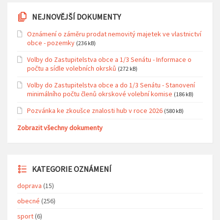
NEJNOVĚJŠÍ DOKUMENTY
Oznámení o záměru prodat nemovitý majetek ve vlastnictví
obce - pozemky
(236 kB)
Volby do Zastupitelstva obce a 1/3 Senátu - Informace o
počtu a sídle volebních okrsků
(272 kB)
Volby do Zastupitelstva obce a do 1/3 Senátu - Stanovení
minimálního počtu členů okrskové volební komise
(186 kB)
Pozvánka ke zkoušce znalosti hub v roce 2026
(580 kB)
Zobrazit všechny dokumenty
KATEGORIE OZNÁMENÍ
doprava
(15)
obecné
(256)
sport
(6)