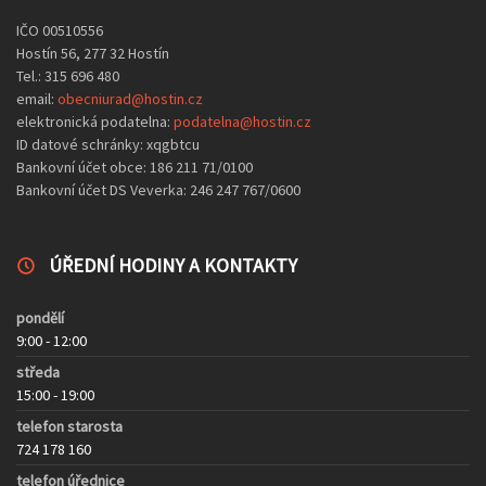
IČO 00510556
Hostín 56, 277 32 Hostín
Tel.: 315 696 480
email:
obecniurad@hostin.cz
elektronická podatelna:
podatelna@hostin.cz
ID datové schránky: xqgbtcu
Bankovní účet obce: 186 211 71/0100
Bankovní účet DS Veverka: 246 247 767/0600
ÚŘEDNÍ HODINY A KONTAKTY
pondělí
9:00 - 12:00
středa
15:00 - 19:00
telefon starosta
724 178 160
telefon úřednice