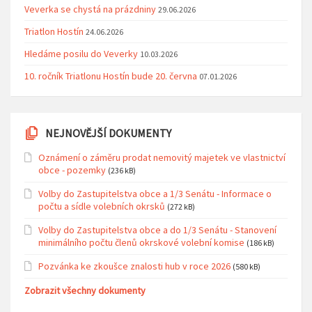
Veverka se chystá na prázdniny
29.06.2026
Triatlon Hostín
24.06.2026
Hledáme posilu do Veverky
10.03.2026
10. ročník Triatlonu Hostín bude 20. června
07.01.2026
NEJNOVĚJŠÍ DOKUMENTY
Oznámení o záměru prodat nemovitý majetek ve vlastnictví
obce - pozemky
(236 kB)
Volby do Zastupitelstva obce a 1/3 Senátu - Informace o
počtu a sídle volebních okrsků
(272 kB)
Volby do Zastupitelstva obce a do 1/3 Senátu - Stanovení
minimálního počtu členů okrskové volební komise
(186 kB)
Pozvánka ke zkoušce znalosti hub v roce 2026
(580 kB)
Zobrazit všechny dokumenty