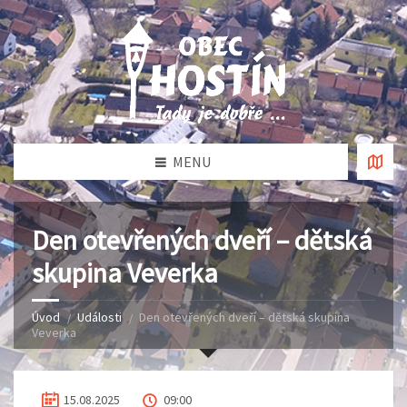
MENU
Den otevřených dveří – dětská
skupina Veverka
Úvod
Události
Den otevřených dveří – dětská skupina
Veverka
15.08.2025
09:00