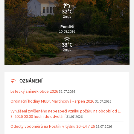
32°C
2m/s
Pondělí
10.08.2026
33°C
2m/s
OZNÁMENÍ
Letecký snímek obce 2026
31.07.2026
Ordinační hodiny MUDr. Martincová - srpen 2026
31.07.2026
Vyhlášení zvýšeného nebezpečí vzniku požáru na období od 1.
8. 2026 00:00 hodin do odvolání
31.07.2026
Odečty vodoměrů na Hostíni v týdnu 20.-24.7.26
16.07.2026