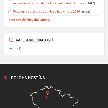
minimálního počtu členů okrskové volební komise
(186 kB)
Pozvánka ke zkoušce znalosti hub v roce 2026
(580 kB)
Zobrazit všechny dokumenty
KATEGORIE UDÁLOSTÍ
kultura
(1)
POLOHA HOSTÍNA