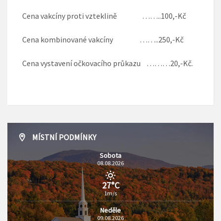
Cena vakcíny proti vzteklině ……..100,-Kč
Cena kombinované vakcíny ……..250,-Kč
Cena vystavení očkovacího průkazu ………20,-Kč.
MÍSTNÍ PODMÍNKY
Sobota
08.08.2026
27°C
1m/s
Neděle
09.08.2026