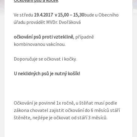
Ve středu
19.4.2017 v
15,00 – 15,30
bude u Obecního
úřadu provádět MVDr. Dvořáková
očkování psů proti vzteklině
, případně
kombinovanou vakcínou.
Doporučuje se očkovat i kočky.
U neklidných psů je nutný košík!
Očkování je povinné 1x ročně, u štěňat musí podle
zákona chovatel zajistit očkování do 6 měsíců stáří
štěněte, nejlépe je očkovat od stáří 3 měsíců.