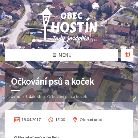
MENU
Očkování psů a koček
Úvod
Události
Očkování psů a koček
19.04.2017
15:00
Obecní úřad
Očkování psů a koček