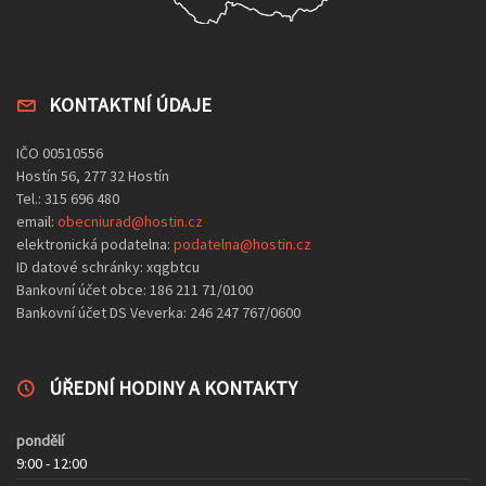
KONTAKTNÍ ÚDAJE
IČO 00510556
Hostín 56, 277 32 Hostín
Tel.: 315 696 480
email:
obecniurad@hostin.cz
elektronická podatelna:
podatelna@hostin.cz
ID datové schránky: xqgbtcu
Bankovní účet obce: 186 211 71/0100
Bankovní účet DS Veverka: 246 247 767/0600
ÚŘEDNÍ HODINY A KONTAKTY
pondělí
9:00 - 12:00