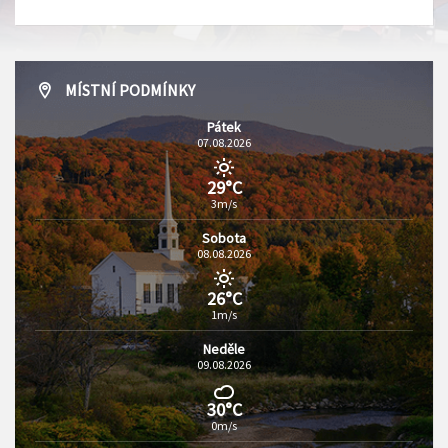
MÍSTNÍ PODMÍNKY
Pátek
07.08.2026
29°C
3m/s
Sobota
08.08.2026
26°C
1m/s
Neděle
09.08.2026
30°C
0m/s