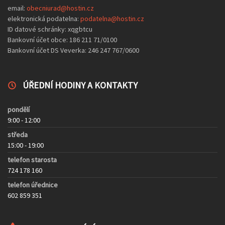
email:
obecniurad@hostin.cz
elektronická podatelna:
podatelna@hostin.cz
ID datové schránky: xqgbtcu
Bankovní účet obce: 186 211 71/0100
Bankovní účet DS Veverka: 246 247 767/0600
ÚŘEDNÍ HODINY A KONTAKTY
pondělí
9:00 - 12:00
středa
15:00 - 19:00
telefon starosta
724 178 160
telefon úřednice
602 859 351