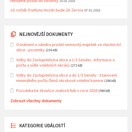
Hledáme posilu do Veverky
10.03.2026
10. ročník Triatlonu Hostín bude 20. června
07.01.2026
NEJNOVĚJŠÍ DOKUMENTY
Oznámení o záměru prodat nemovitý majetek ve vlastnictví
obce - pozemky
(236 kB)
Volby do Zastupitelstva obce a 1/3 Senátu - Informace o
počtu a sídle volebních okrsků
(272 kB)
Volby do Zastupitelstva obce a do 1/3 Senátu - Stanovení
minimálního počtu členů okrskové volební komise
(186 kB)
Pozvánka ke zkoušce znalosti hub v roce 2026
(580 kB)
Zobrazit všechny dokumenty
KATEGORIE UDÁLOSTÍ