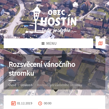
MENU
Rozsvěcení vánočního
stromku
Úvod
Události
Rozsvěcení vánočního stromku
01.12.2019
00:00