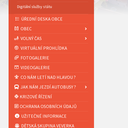
Digitální služby státu
ÚŘEDNÍ DESKA OBCE
OBEC
VOLNÝ ČAS
VIRTUÁLNÍ PROHLÍDKA
FOTOGALERIE
VIDEOGALERIE
CO NÁM LETÍ NAD HLAVOU ?
JAK NÁM JEZDÍ AUTOBUSY ?
KRIZOVÉ ŘÍZENÍ
OCHRANA OSOBNÍCH ÚDAJŮ
UŽITEČNÉ INFORMACE
DĚTSKÁ SKUPINA VEVERKA