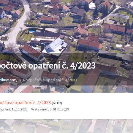
očtové opatření č. 4/2023
okumenty
Rozpočtové opatření č. 4/2023
čtové opatření č. 4/2023
(63 kB)
ejnění:
15.11.2023
Vystaveno do:
01.01.2029