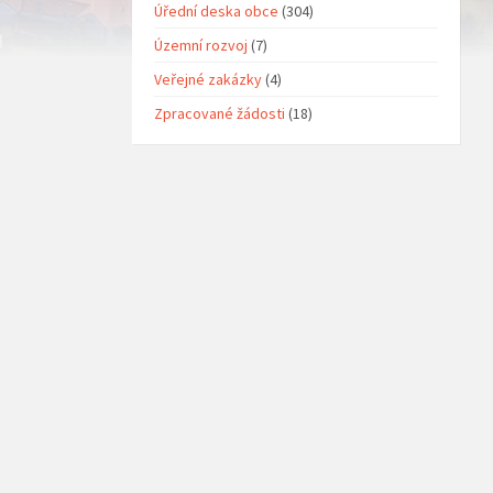
Úřední deska obce
(304)
Územní rozvoj
(7)
Veřejné zakázky
(4)
Zpracované žádosti
(18)