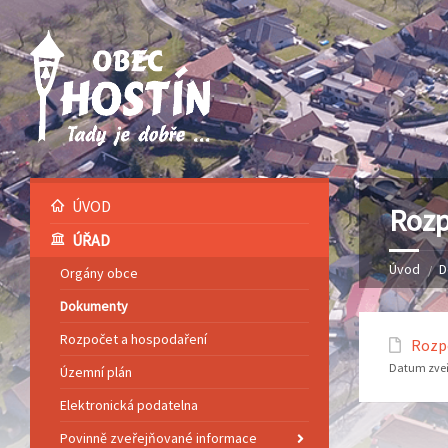
ÚVOD
Rozp
ÚŘAD
Úvod
D
Orgány obce
Dokumenty
Rozpočet a hospodaření
Rozpo
Datum zveř
Územní plán
Elektronická podatelna
Povinně zveřejňované informace