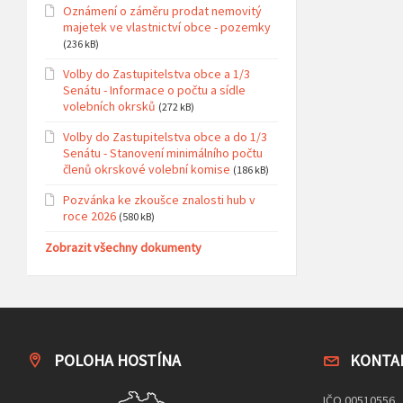
Oznámení o záměru prodat nemovitý
majetek ve vlastnictví obce - pozemky
(236 kB)
Volby do Zastupitelstva obce a 1/3
Senátu - Informace o počtu a sídle
volebních okrsků
(272 kB)
Volby do Zastupitelstva obce a do 1/3
Senátu - Stanovení minimálního počtu
členů okrskové volební komise
(186 kB)
Pozvánka ke zkoušce znalosti hub v
roce 2026
(580 kB)
Zobrazit všechny dokumenty
POLOHA HOSTÍNA
KONTA
IČO 00510556