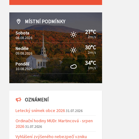
MÍSTNÍ PODMÍNKY
27°C
Sobota
2m/s
08.08.2026
30°C
Neděle
2m/s
09.08.2026
34°C
Pondělí
1m/s
10.08.2026
OZNÁMENÍ
Letecký snímek obce 2026
31.07.2026
Ordinační hodiny MUDr. Martincová - srpen
2026
31.07.2026
Vyhlášení zvýšeného nebezpečí vzniku