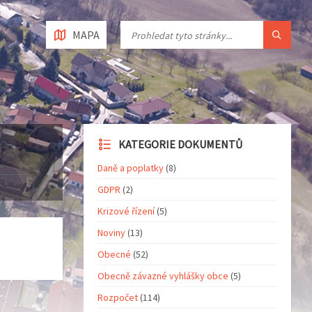
MAPA
KATEGORIE DOKUMENTŮ
Daně a poplatky
(8)
GDPR
(2)
Krizové řízení
(5)
Noviny
(13)
Obecné
(52)
Obecně závazné vyhlášky obce
(5)
Rozpočet
(114)