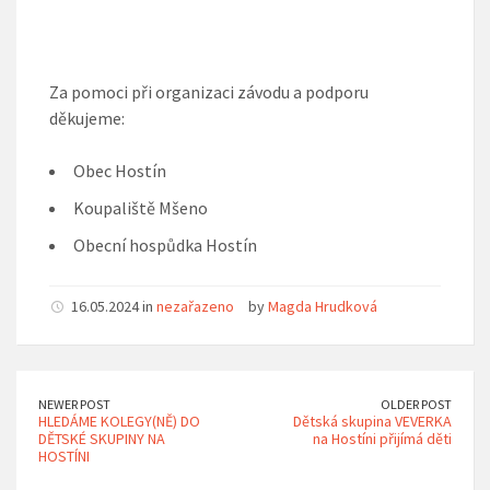
Za pomoci při organizaci závodu a podporu
děkujeme:
Obec Hostín
Koupaliště Mšeno
Obecní hospůdka Hostín
16.05.2024 in
nezařazeno
by
Magda Hrudková
NEWER POST
OLDER POST
HLEDÁME KOLEGY(NĚ) DO
Dětská skupina VEVERKA
DĚTSKÉ SKUPINY NA
na Hostíni přijímá děti
HOSTÍNI