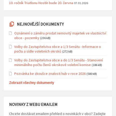
10. ročník Triatlonu Hostín bude 20. června
07.01.2026
NEJNOVĚJŠÍ DOKUMENTY
Oznámení o záměru prodat nemovitý majetek ve vlastnictví
obce - pozemky
(236 kB)
Volby do Zastupitelstva obce a 1/3 Senátu - Informace o
počtu a sídle volebních okrsků
(272 kB)
Volby do Zastupitelstva obce a do 1/3 Senátu - Stanovení
minimálního počtu členů okrskové volební komise
(186 kB)
Pozvánka ke zkoušce znalosti hub v roce 2026
(580 kB)
Zobrazit všechny dokumenty
NOVINKY Z WEBU EMAILEM
Chcete dostávat emailem přehled o novinkách v obci? Zadejte