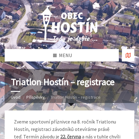
MENU
Triatlon Hostín – registrace
Úvod
Příspěvky
Triatlon Hostín – registrace
Zveme sportovní příznivce na 8. ročník Triatlonu
Hostín, registraci závodníků otevíráme právě
teď. Termín závodu je
22. června
a nás v tuhle chvíli