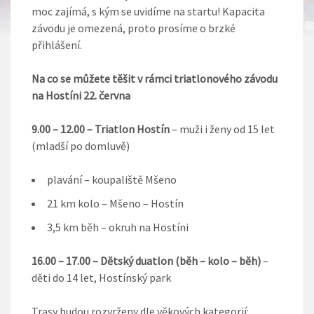
moc zajímá, s kým se uvidíme na startu! Kapacita
závodu je omezená, proto prosíme o brzké
přihlášení.
Na co se můžete těšit v rámci triatlonového závodu
na Hostíni 22. června
9.00 – 12.00 – Triatlon Hostín
– muži i ženy od 15 let
(mladší po domluvě)
plavání – koupaliště Mšeno
21 km kolo – Mšeno – Hostín
3,5 km běh – okruh na Hostíni
16.00 – 17.00 – Dětský duatlon (běh – kolo – běh)
–
děti do 14 let, Hostínský park
Trasy budou rozvrženy dle věkových kategorií: