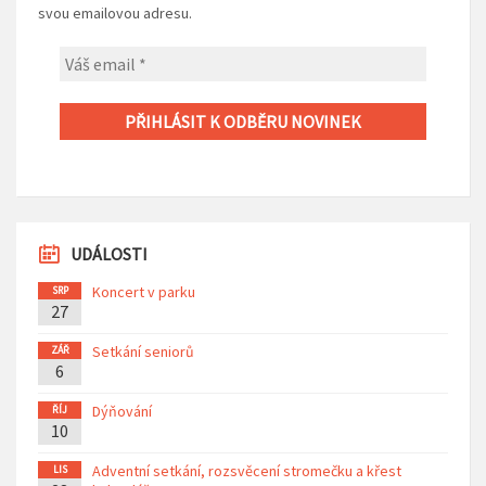
svou emailovou adresu.
UDÁLOSTI
Koncert v parku
SRP
27
Setkání seniorů
ZÁŘ
6
Dýňování
ŘÍJ
10
Adventní setkání, rozsvěcení stromečku a křest
LIS