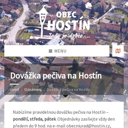
MENU
Dovážka pečiva na Hostín
Úvod
Oznámení
Dovážka pečiva na Hostín
Nabízíme pravidelnou dovážku pečiva na Hostín –
pondělí, středa, pátek
. Objednávky zasílejte vždy den
předem do 9 hod. na e-mail obecniurad@hostin.cz,