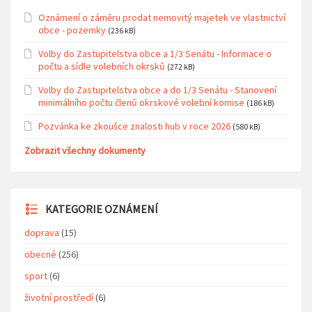
Oznámení o záměru prodat nemovitý majetek ve vlastnictví
obce - pozemky
(236 kB)
Volby do Zastupitelstva obce a 1/3 Senátu - Informace o
počtu a sídle volebních okrsků
(272 kB)
Volby do Zastupitelstva obce a do 1/3 Senátu - Stanovení
minimálního počtu členů okrskové volební komise
(186 kB)
Pozvánka ke zkoušce znalosti hub v roce 2026
(580 kB)
Zobrazit všechny dokumenty
KATEGORIE OZNÁMENÍ
doprava
(15)
obecné
(256)
sport
(6)
životní prostředí
(6)