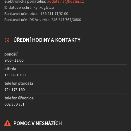
elektronická podatelna:
podatelna@hostin.cz
ID datové schránky: xqgbtcu
Bankovní účet obce: 186 211 71/0100
Bankovní účet DS Veverka: 246 247 767/0600
ÚŘEDNÍ HODINY A KONTAKTY
pondělí
9:00 - 12:00
středa
15:00 - 19:00
telefon starosta
724 178 160
telefon úřednice
602 859 351
POMOC V NESNÁZÍCH