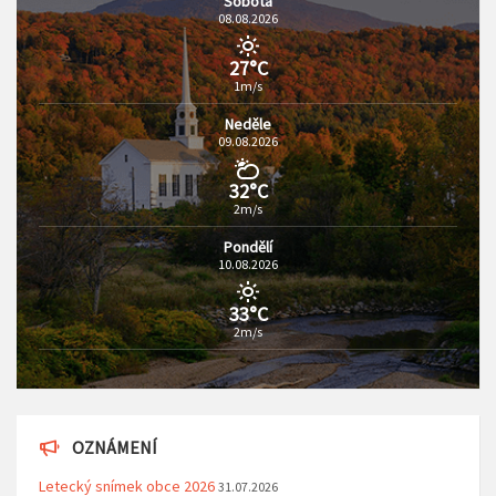
Sobota
08.08.2026
27°C
1m/s
Neděle
09.08.2026
32°C
2m/s
Pondělí
10.08.2026
33°C
2m/s
OZNÁMENÍ
Letecký snímek obce 2026
31.07.2026