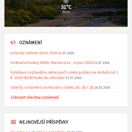
31°C
2m/s
OZNÁMENÍ
Letecký snímek obce 2026
31.07.2026
Ordinační hodiny MUDr. Martincová - srpen 2026
31.07.2026
Vyhlášení zvýšeného nebezpečí vzniku požáru na období od 1.
8. 2026 00:00 hodin do odvolání
31.07.2026
Odečty vodoměrů na Hostíni v týdnu 20.-24.7.26
16.07.2026
Zobrazit všechna oznámení
NEJNOVĚJŠÍ PŘÍSPĚVKY
Veverka se chystá na prázdniny