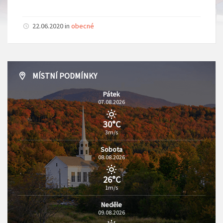
22.06.2020 in
obecné
MÍSTNÍ PODMÍNKY
Pátek
07.08.2026
30°C
3m/s
Sobota
08.08.2026
26°C
1m/s
Neděle
09.08.2026