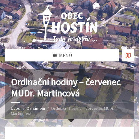
MENU
Ordinační hodiny – červenec
MUDr. Martincová
Úvod
Oznámení
Ordinační hodiny – červenec MUDr.
Martincová