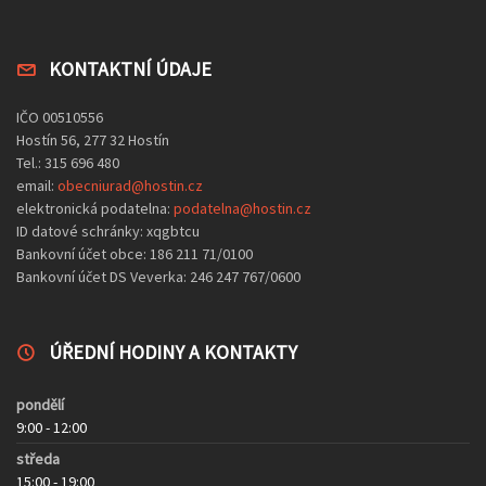
KONTAKTNÍ ÚDAJE
IČO 00510556
Hostín 56, 277 32 Hostín
Tel.: 315 696 480
email:
obecniurad@hostin.cz
elektronická podatelna:
podatelna@hostin.cz
ID datové schránky: xqgbtcu
Bankovní účet obce: 186 211 71/0100
Bankovní účet DS Veverka: 246 247 767/0600
ÚŘEDNÍ HODINY A KONTAKTY
pondělí
9:00 - 12:00
středa
15:00 - 19:00