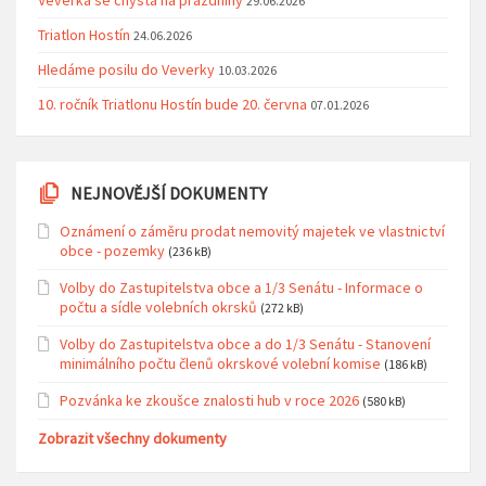
29.06.2026
Triatlon Hostín
24.06.2026
Hledáme posilu do Veverky
10.03.2026
10. ročník Triatlonu Hostín bude 20. června
07.01.2026
NEJNOVĚJŠÍ DOKUMENTY
Oznámení o záměru prodat nemovitý majetek ve vlastnictví
obce - pozemky
(236 kB)
Volby do Zastupitelstva obce a 1/3 Senátu - Informace o
počtu a sídle volebních okrsků
(272 kB)
Volby do Zastupitelstva obce a do 1/3 Senátu - Stanovení
minimálního počtu členů okrskové volební komise
(186 kB)
Pozvánka ke zkoušce znalosti hub v roce 2026
(580 kB)
Zobrazit všechny dokumenty