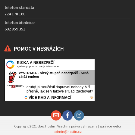
telefon starosta
724 178 160
telefon úřednice
602 859 351
POMOC V NESNÁZÍCH
Copyright 2021 obec Hostín | Všechna práva vyhrazena | správce webu
admin@hostin.cz