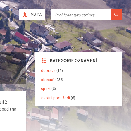
MAPA
KATEGORIE OZNÁMENÍ
doprava
(15)
obecné
(256)
sport
(6)
životní prostředí
(6)
jí 2
odpad (na