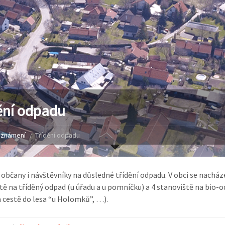
ění odpadu
známení
Třídění odpadu
občany i návštěvníky na důsledné třídění odpadu. V obci se nacháze
tě na tříděný odpad (u úřadu a u pomníčku) a 4 stanoviště na bio-
na cestě do lesa “u Holomků”, …).