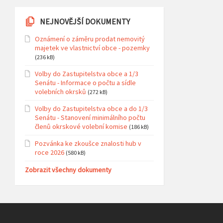
NEJNOVĚJŠÍ DOKUMENTY
Oznámení o záměru prodat nemovitý
majetek ve vlastnictví obce - pozemky
(236 kB)
Volby do Zastupitelstva obce a 1/3
Senátu - Informace o počtu a sídle
volebních okrsků
(272 kB)
Volby do Zastupitelstva obce a do 1/3
Senátu - Stanovení minimálního počtu
členů okrskové volební komise
(186 kB)
Pozvánka ke zkoušce znalosti hub v
roce 2026
(580 kB)
Zobrazit všechny dokumenty