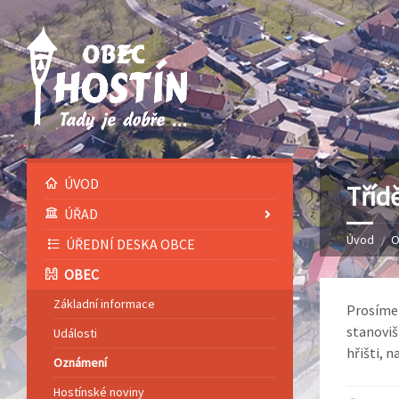
ÚVOD
Tříd
ÚŘAD
Úvod
O
ÚŘEDNÍ DESKA OBCE
OBEC
Základní informace
Prosíme 
stanoviš
Události
hřišti, 
Oznámení
Hostínské noviny