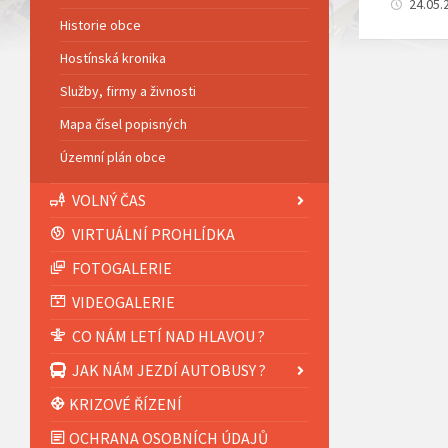
24.05.
Historie obce
Hostínská kronika
Služby, firmy a živnosti
Mapa čísel popisných
Územní plán obce
VOLNÝ ČAS
VIRTUÁLNÍ PROHLÍDKA
FOTOGALERIE
VIDEOGALERIE
CO NÁM LETÍ NAD HLAVOU ?
JAK NÁM JEZDÍ AUTOBUSY ?
KRIZOVÉ ŘÍZENÍ
OCHRANA OSOBNÍCH ÚDAJŮ