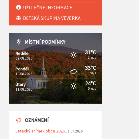
UŽITEČNÉ INFORMACE
DĚTSKÁ SKUPINA VEVERKA
MÍSTNÍ PODMÍNKY
31°C
Neděle
2m/s
09.08.2026
33°C
Pondělí
3m/s
10.08.2026
24°C
Úterý
5m/s
11.08.2026
OZNÁMENÍ
Letecký snímek obce 2026
31.07.2026