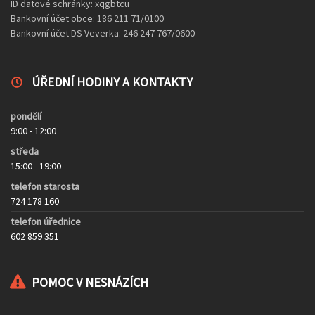
ID datové schránky: xqgbtcu
Bankovní účet obce: 186 211 71/0100
Bankovní účet DS Veverka: 246 247 767/0600
ÚŘEDNÍ HODINY A KONTAKTY
pondělí
9:00 - 12:00
středa
15:00 - 19:00
telefon starosta
724 178 160
telefon úřednice
602 859 351
POMOC V NESNÁZÍCH