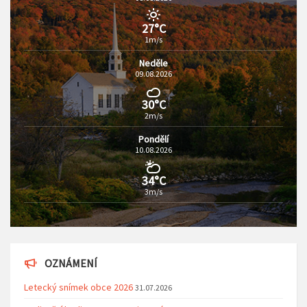
27°C
1m/s
Neděle
09.08.2026
30°C
2m/s
Pondělí
10.08.2026
34°C
3m/s
OZNÁMENÍ
Letecký snímek obce 2026
31.07.2026