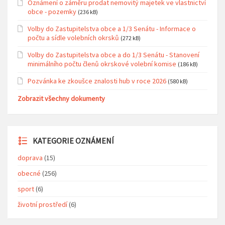
Oznámení o záměru prodat nemovitý majetek ve vlastnictví
obce - pozemky
(236 kB)
Volby do Zastupitelstva obce a 1/3 Senátu - Informace o
počtu a sídle volebních okrsků
(272 kB)
Volby do Zastupitelstva obce a do 1/3 Senátu - Stanovení
minimálního počtu členů okrskové volební komise
(186 kB)
Pozvánka ke zkoušce znalosti hub v roce 2026
(580 kB)
Zobrazit všechny dokumenty
KATEGORIE OZNÁMENÍ
doprava
(15)
obecné
(256)
sport
(6)
životní prostředí
(6)