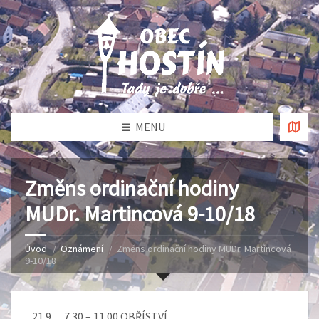
MENU
Změns ordinační hodiny
MUDr. Martincová 9-10/18
Úvod
Oznámení
Změns ordinační hodiny MUDr. Martincová
9-10/18
21.9. 7.30 – 11.00 OBŘÍSTVÍ